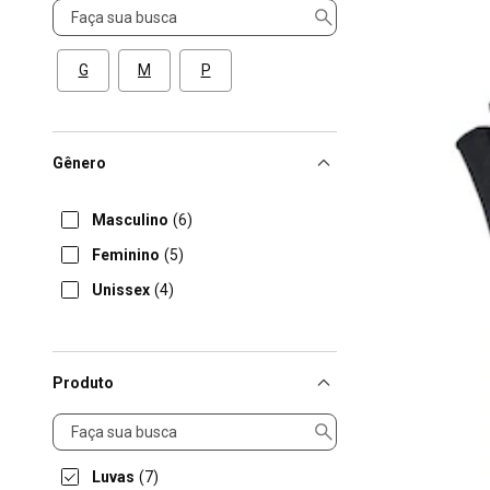
Tamanho
G
M
P
Gênero
Masculino
(6)
Feminino
(5)
Unissex
(4)
Produto
Produto
Luvas
(7)