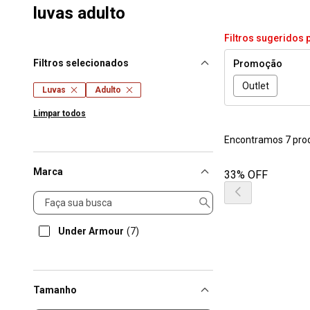
luvas adulto
Filtros sugeridos 
Filtros selecionados
Promoção
Outlet
Luvas
Adulto
Limpar todos
Encontramos 7 pro
Marca
33% OFF
Marca
Under Armour
(7)
Tamanho