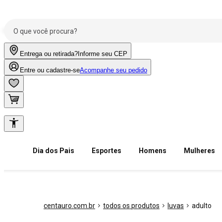
Entrega ou retirada?
Informe seu CEP
Entre ou cadastre-se
Acompanhe seu pedido
Dia dos Pais
Esportes
Homens
Mulheres
centauro.com.br
todos os produtos
luvas
adulto