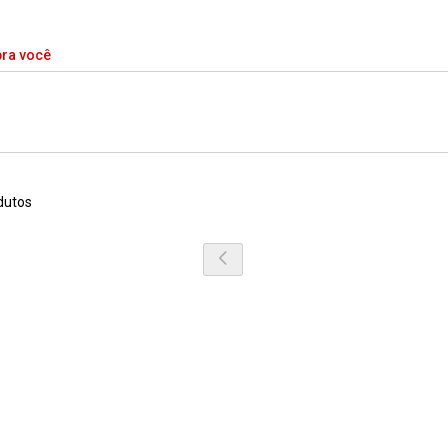
pra você
dutos