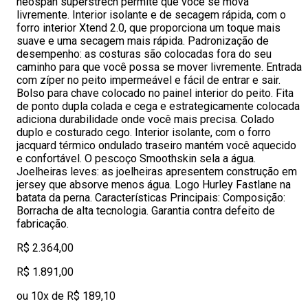
neospan superstrech permite que você se mova
livremente. Interior isolante e de secagem rápida, com o
forro interior Xtend 2.0, que proporciona um toque mais
suave e uma secagem mais rápida. Padronização de
desempenho: as costuras são colocadas fora do seu
caminho para que você possa se mover livremente. Entrada
com zíper no peito impermeável e fácil de entrar e sair.
Bolso para chave colocado no painel interior do peito. Fita
de ponto dupla colada e cega e estrategicamente colocada
adiciona durabilidade onde você mais precisa. Colado
duplo e costurado cego. Interior isolante, com o forro
jacquard térmico ondulado traseiro mantém você aquecido
e confortável. O pescoço Smoothskin sela a água.
Joelheiras leves: as joelheiras apresentem construção em
jersey que absorve menos água. Logo Hurley Fastlane na
batata da perna. Características Principais: Composição:
Borracha de alta tecnologia. Garantia contra defeito de
fabricação.
R$ 2.364,00
R$ 1.891,00
ou 10x de R$ 189,10