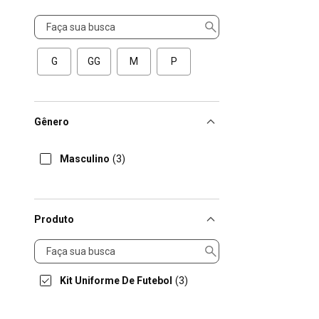
Tamanho
G
GG
M
P
Gênero
Masculino
(3)
Produto
Produto
Kit Uniforme De Futebol
(3)