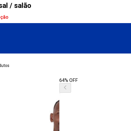
sal / salão
ação
dutos
64% OFF