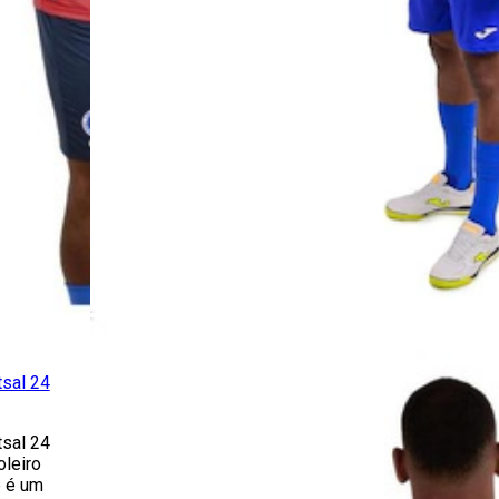
tsal 24
tsal 24
leiro
e é um