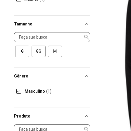
Tamanho
Tamanho
G
GG
M
Gênero
Masculino
(1)
Produto
Produto