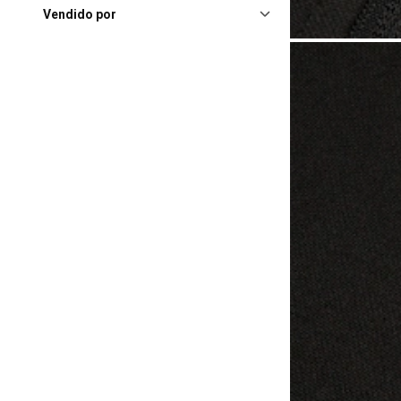
Shopping
(1)
Vendido por
Goiania (GO), Flamboyant
Shopping Center
(1)
Goiânia (GO), Goiânia
Shopping
(1)