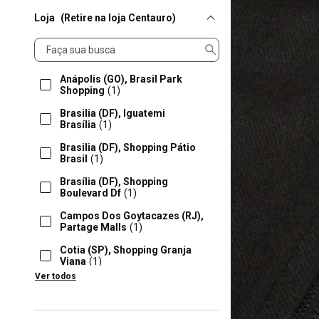
Loja
(Retire na loja Centauro)
Loja
Anápolis (GO), Brasil Park
Shopping
(1)
Brasilia (DF), Iguatemi
Brasília
(1)
Brasilia (DF), Shopping Pátio
Brasil
(1)
Brasília (DF), Shopping
Boulevard Df
(1)
Campos Dos Goytacazes (RJ),
Partage Malls
(1)
Cotia (SP), Shopping Granja
Viana
(1)
Ver todos
Curitiba (PR), Shopping
Curitiba
(1)
Florianópolis (SC), Beiramar