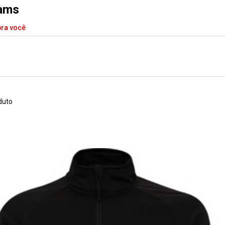
dams
pra você
duto