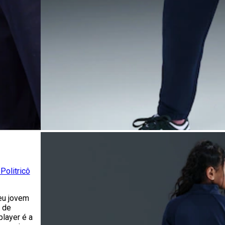
Politricô
eu jovem
o de
player é a