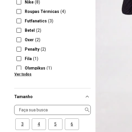
Nike
(8)
Roupas Térmicas
(4)
Futfanatics
(3)
Betel
(2)
Oxer
(2)
Penalty
(2)
Fila
(1)
Olympikus
(1)
Ver todos
Umbro
(1)
Tamanho
Tamanho
3
4
5
6