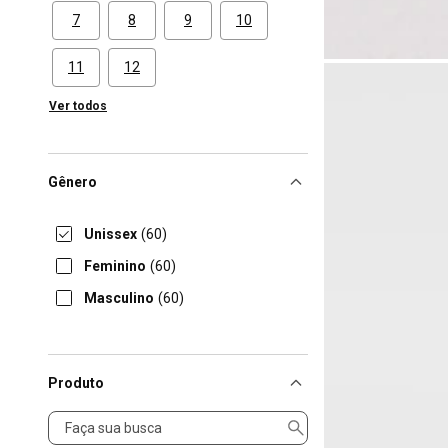
7
8
9
10
11
12
Ver todos
Gênero
Unissex
(60)
Feminino
(60)
Masculino
(60)
Produto
Produto