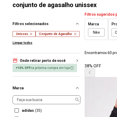
conjunto de agasalho unissex
Filtros sugeridos 
Filtros selecionados
Marca
Pr
Nike
O
Unissex
Conjunto de Agasalho
Limpar todos
Encontramos 60 pr
Onde retirar perto de você
38% OFF
+10% OFF
na próxima compra em loja
Marca
Marca
adidas
(35)