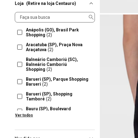
Loja
(Retire na loja Centauro)
Loja
Anápolis (GO), Brasil Park
Shopping
(2)
Aracatuba (SP), Praça Nova
Araçatuva
(2)
Balneário Camboriú (SC),
Balneário Camboriú
Shopping
(2)
Barueri (SP), Parque Shopping
Barueri
(2)
Barueri (SP), Shopping
Tamboré
(2)
Bauru (SP), Boulevard
Bauru
(2)
Ver todos
Bauru (SP), Shopping Bauru
(2)
Belo Horizonte (MG), Shopping