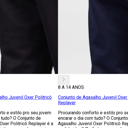
8 A 14 ANOS
lho Juvenil Oxer Politricô
Conjunto de Agasalho Juvenil Oxer 
Replayer
to e estilo pro seu jovem
Procurando conforto e estilo pro s
 tudo? O Conjunto de
encarar o dia com tudo? O Conjunt
Oxer Politricô Replayer é a
Agasalho Juvenil Oxer Politricô Re