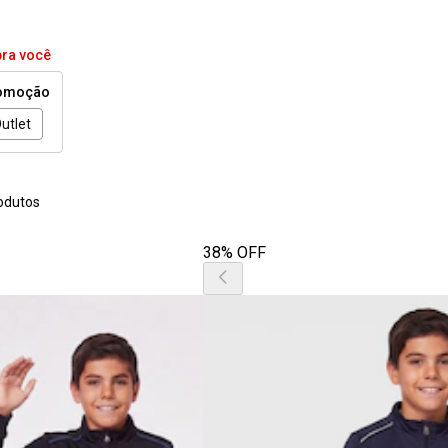
pra você
omoção
utlet
odutos
38% OFF