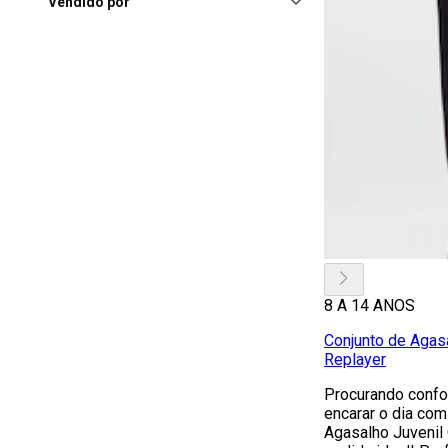
Pátio Savassi
(2)
Vendido por
Belo Horizonte (MG),
Viashopping Barreiro
(2)
Betim (MG), Shopping
Metropolitan Garden
(2)
8 A 14 ANOS
Conjunto de Agasa
Replayer
Procurando confor
encarar o dia com
Agasalho Juvenil 