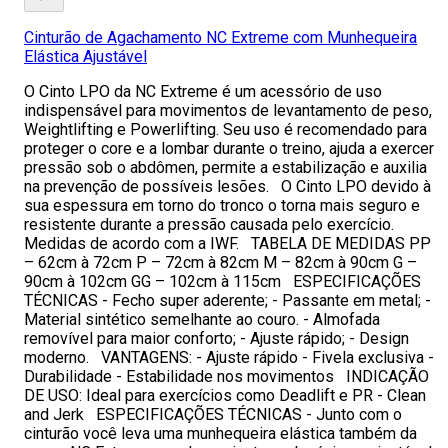
Cinturão de Agachamento NC Extreme com Munhequeira
Elástica Ajustável
O Cinto LPO da NC Extreme é um acessório de uso
indispensável para movimentos de levantamento de peso,
Weightlifting e Powerlifting. Seu uso é recomendado para
proteger o core e a lombar durante o treino, ajuda a exercer
pressão sob o abdômen, permite a estabilização e auxilia
na prevenção de possíveis lesões. O Cinto LPO devido à
sua espessura em torno do tronco o torna mais seguro e
resistente durante a pressão causada pelo exercício.
Medidas de acordo com a IWF. TABELA DE MEDIDAS PP
– 62cm à 72cm P – 72cm à 82cm M – 82cm à 90cm G –
90cm à 102cm GG – 102cm à 115cm ESPECIFICAÇÕES
TÉCNICAS - Fecho super aderente; - Passante em metal; -
Material sintético semelhante ao couro. - Almofada
removível para maior conforto; - Ajuste rápido; - Design
moderno. VANTAGENS: - Ajuste rápido - Fivela exclusiva -
Durabilidade - Estabilidade nos movimentos INDICAÇÃO
DE USO: Ideal para exercícios como Deadlift e PR - Clean
and Jerk ESPECIFICAÇÕES TÉCNICAS - Junto com o
cinturão você leva uma munhequeira elástica também da