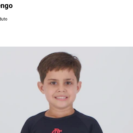
engo
duto