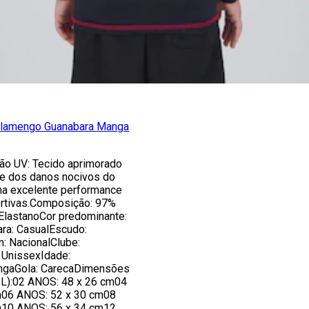
Flamengo Guanabara Manga
ão UV: Tecido aprimorado
le dos danos nocivos do
uma excelente performance
ortivas.Composição: 97%
ElastanoCor predominante:
ara: CasualEscudo:
 NacionalClube:
 UnissexIdade:
ongaGola: CarecaDimensões
 L):02 ANOS: 48 x 26 cm04
m06 ANOS: 52 x 30 cm08
m10 ANOS: 56 x 34 cm12