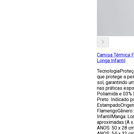
Camisa Térmica 
Longa Infantil
TecnologiaProteç
que protege a pe
sol, garantindo 
nas práticas esp
Poliamida e 03% 
Preto Indicado p
EstampadoOrigem:
FlamengoGênero:
InfantilManga: L
aproximadas (A x
ANOS: 50 x 28 c
ANOS: 54 x 32 c