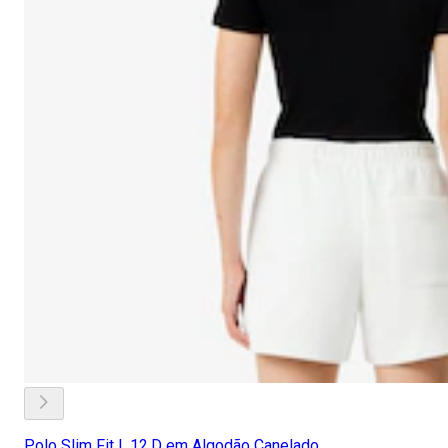
Polo Slim Fit L.12.D em Algodão Canelado