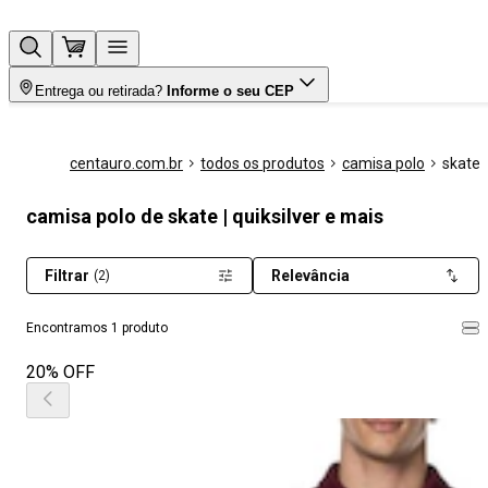
Entrega ou retirada?
Informe o seu CEP
centauro.com.br
todos os produtos
camisa polo
skate
camisa polo de skate | quiksilver e mais
Filtrar
Relevância
(2)
Encontramos 1 produto
20% OFF