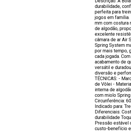
Descrição: A Bol
durabilidade, co
perfeita para trei
jogos em família
mm com costura r
de algodão, prop
excelente resistê
câmara de ar Air S
Spring System ma
por mais tempo, 
cada jogada. Com 
acabamento de qu
versátil e durado
diversão e perf
TÉCNICAS: - Marca
de Vôlei - Mater
interna de algodão
com miolo Spring
Circunferência: 6
Indicado para: Tre
Diferenciais: Cos
durabilidade Toqu
Pressão estável 
custo-benefício e