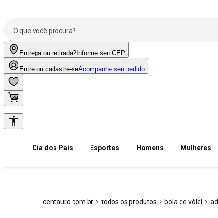
Entrega ou retirada?
Informe seu CEP
Entre ou cadastre-se
Acompanhe seu pedido
Dia dos Pais
Esportes
Homens
Mulheres
centauro.com.br
todos os produtos
bola de vôlei
ad