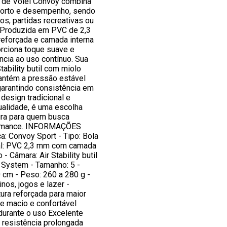
a de Vôlei Convoy combina
nforto e desempenho, sendo
nos, partidas recreativas ou
. Produzida em PVC de 2,3
eforçada e camada interna
orciona toque suave e
ncia ao uso contínuo. Sua
tability butil com miolo
ntém a pressão estável
garantindo consistência em
design tradicional e
alidade, é uma escolha
ura para quem busca
ormance. INFORMAÇÕES
: Convoy Sport - Tipo: Bola
ial: PVC 2,3 mm com camada
 - Câmara: Air Stability butil
 System - Tamanho: 5 -
0 cm - Peso: 260 a 280 g -
inos, jogos e lazer -
tura reforçada para maior
e macio e confortável
durante o uso Excelente
 resistência prolongada