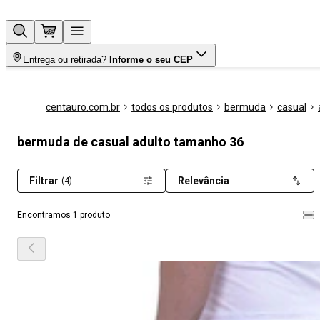
Entrega ou retirada?
Informe o seu CEP
centauro.com.br
todos os produtos
bermuda
casual
bermuda de casual adulto tamanho 36
Filtrar
Relevância
(4)
Encontramos 1 produto