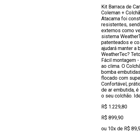
Kit Barraca de C
Coleman + Colchão
Atacama foi cons
resistentes, sen
externos como ve
sistema WeatherT
patenteados e cos
ajudará manter a 
WeatherTec? Tet
Fácil montagem - 
ao clima. O Colc
bomba embutidas
flocado com super
Confortável, prát
de ar embutida, é
o seu colchão. Id
R$ 1.229,80
R$ 899,90
ou 10x de R$ 89,