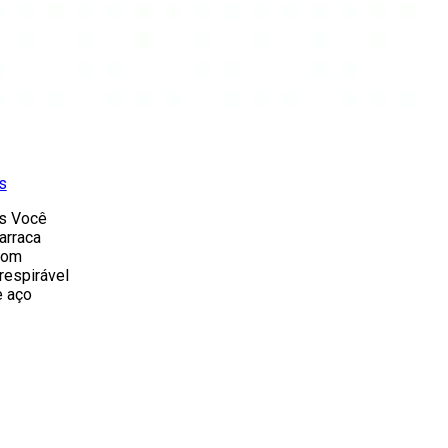
s
as Você
arraca
 com
 respirável
e aço