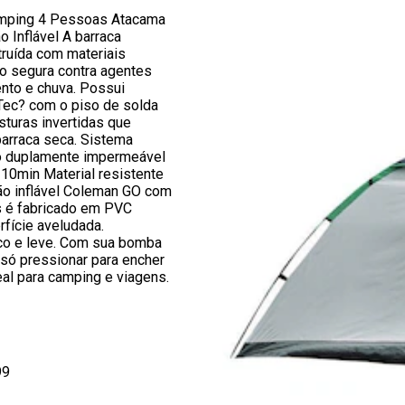
amping 4 Pessoas Atacama
 Inflável A barraca
truída com materiais
do segura contra agentes
nto e chuva. Possui
ec? com o piso de solda
turas invertidas que
barraca seca. Sistema
o duplamente impermeável
10min Material resistente
hão inflável Coleman GO com
 é fabricado em PVC
fície aveludada.
ico e leve. Com sua bomba
 só pressionar para encher
eal para camping e viagens.
99