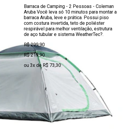
Barraca de Camping - 2 Pessoas - Coleman
Aruba Você leva só 10 minutos para montar a
barraca Aruba, leve e prática. Possui piso
com costura invertida, teto de poliéster
respirável para melhor ventilação, estrutura
de aço tubular e sistema WeatherTec?.
R$ 299,90
R$ 219,90
ou 3x de R$ 73,30