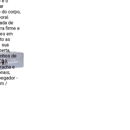
 é o
ar
 do corpo,
oral.
ada de
ra firme e
ores em
to as
 sua
erta,
anhos de
039;
rracha e
nais;
pegador -
cm /