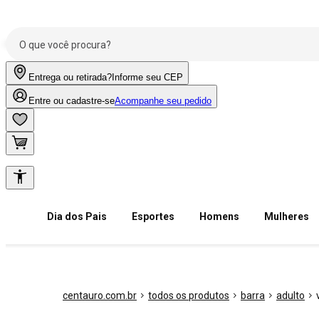
Entrega ou retirada?
Informe seu CEP
Entre ou cadastre-se
Acompanhe seu pedido
Dia dos Pais
Esportes
Homens
Mulheres
centauro.com.br
todos os produtos
barra
adulto