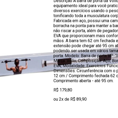
Descrição A barra de porta da Vollo
equipamento ideal para você pratic
diversos exercícios usando o peso
tonificando toda a musculatura corp
Fabricada em aço, possui uma cam
borracha na ponta para manter a bar
não riscar a porta, além de pegad
EVA que proporcionam mais confor
mãos. A barra tem 62 cm fechada e
extensão pode chegar até 95 cm ab
podendo ser usada em vários tam
porta. Modelo: Barra de porta VP-1
Marca: Vollo; Composição: Aço, Bo
EVA; Modalidade: Exercícios Funcio
Dimensões: Circunferência com o 
12 cm / Comprimento fechada 62 
Comprimento aberta - até 95 cm.
R$ 179,80
ou 2x de R$ 89,90