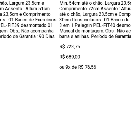
hão, Largura 23,5cm e
Min. 54cm até o chão, Largura 23,
 Assento : Altura 51cm
Comprimento 72cm Assento : Altu
ura 23,5cm e Comprimento
até o chão, Largura 23,5cm e Comp
os : 01 Banco de Exercícios
30cm Itens inclusos : 01 Banco de 
 PEL-FIT39 desmontado 01
3 em 1 Pelegrin PEL-FIT40 desmo
gem. Obs.: Não acompanha
Manual de montagem. Obs.: Não a
eríodo de Garantia : 90 Dias
barra e anilhas. Período de Garantia
R$ 723,75
R$ 689,00
3
ou 9x de R$ 76,56