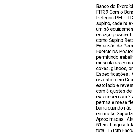
Banco de Exercíc
FIT39 Com o Banc
Pelegrin PEL-FIT
supino, cadeira e
um só equipamen
espaço possível.
como Supino Reto,
Extensão de Pern
Exercícios Poster
permitindo trabal
musculares como 
coxas, glúteos, b
Especificações :
revestido em Cou
estofado e reves
com 3 ajustes de 
extensora com 2 a
pernas e mesa fle
barra quando não e
em metal Suporta
Aproximadas : Alt
51cm, Largura to
total 151cm Encos