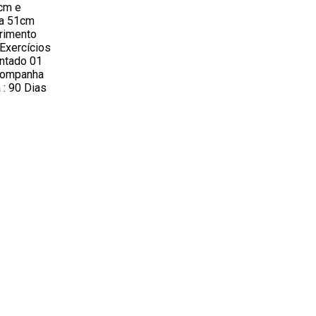
5cm e
ra 51cm
rimento
Exercícios
ntado 01
companha
 : 90 Dias