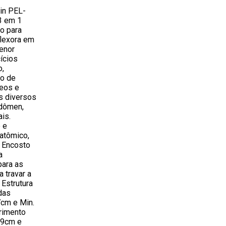
in PEL-
3 em 1
o para
flexora em
enor
ícios
o,
ão de
teos e
is diversos
bdômen,
is.
 e
atômico,
 Encosto
a
para as
 travar a
 Estrutura
das
7cm e Min.
rimento
89cm e