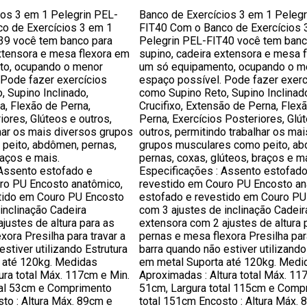
ios 3 em 1 Pelegrin PEL-
Banco de Exercícios 3 em 1 Pelegr
o de Exercícios 3 em 1
FIT40 Com o Banco de Exercícios 
39 você tem banco para
Pelegrin PEL-FIT40 você tem banc
xtensora e mesa flexora em
supino, cadeira extensora e mesa 
to, ocupando o menor
um só equipamento, ocupando o m
 Pode fazer exercícios
espaço possível. Pode fazer exerc
 Supino Inclinado,
como Supino Reto, Supino Inclinad
a, Flexão de Perna,
Crucifixo, Extensão de Perna, Flex
iores, Glúteos e outros,
Perna, Exercícios Posteriores, Glú
har os mais diversos grupos
outros, permitindo trabalhar os ma
peito, abdômen, pernas,
grupos musculares como peito, a
raços e mais.
pernas, coxas, glúteos, braços e ma
 Assento estofado e
Especificações : Assento estofado
ro PU Encosto anatômico,
revestido em Couro PU Encosto an
tido em Couro PU Encosto
estofado e revestido em Couro PU
inclinação Cadeira
com 3 ajustes de inclinação Cadeir
justes de altura para as
extensora com 2 ajustes de altura 
xora Presilha para travar a
pernas e mesa flexora Presilha para
stiver utilizando Estrutura
barra quando não estiver utilizando
 até 120kg. Medidas
em metal Suporta até 120kg. Medi
ura total Máx. 117cm e Min.
Aproximadas : Altura total Máx. 11
tal 53cm e Comprimento
51cm, Largura total 115cm e Comp
to : Altura Máx. 89cm e
total 151cm Encosto : Altura Máx. 