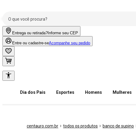
Entrega ou retirada?
Informe seu CEP
Entre ou cadastre-se
Acompanhe seu pedido
Dia dos Pais
Esportes
Homens
Mulheres
centauro.com.br
todos os produtos
banco de supino