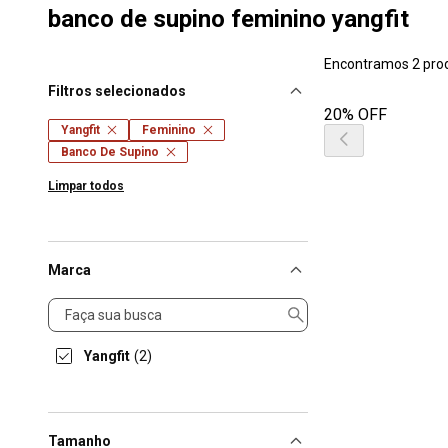
banco de supino feminino yangfit
Encontramos 2 pro
Filtros selecionados
20% OFF
Yangfit
Feminino
Banco De Supino
Limpar todos
Marca
Marca
Yangfit
(2)
Tamanho