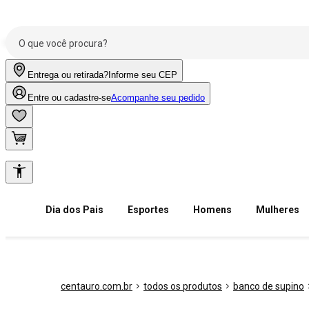
Entrega ou retirada?
Informe seu CEP
Entre ou cadastre-se
Acompanhe seu pedido
Dia dos Pais
Esportes
Homens
Mulheres
centauro.com.br
todos os produtos
banco de supino