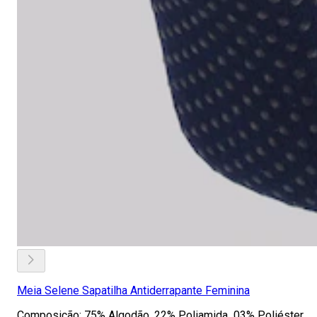
Meia Selene Sapatilha Antiderrapante Feminina
Composição: 75% Algodão, 22% Poliamida 03% Poliéster