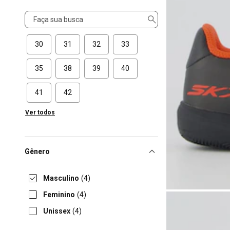
Tamanho
30
31
32
33
35
38
39
40
41
42
Ver todos
Gênero
Masculino
(4)
Feminino
(4)
Unissex
(4)