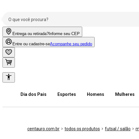
Entrega ou retirada?
Informe seu CEP
Entre ou cadastre-se
Acompanhe seu pedido
Dia dos Pais
Esportes
Homens
Mulheres
centauro.com.br
todos os produtos
futsal / salão
m