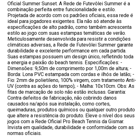
Oficial Summer Sunset. A Rede de Futevôlei Summer é a
combinação perfeita entre funcionalidade e estilo.
Projetada de acordo com os padrões oficiais, essa rede é
ideal para jogadores exigentes. Ela não só atende às
especificações de alto padrão, como também acrescenta
estilo ao jogo com suas estampas temáticas de verão.
Meticulosamente desenvolvida para resistir a condições
climáticas adversas, a Rede de Futevôlei Summer garante
durabilidade e excelente performance em cada partida.
Suas estampas possuem um design único, refletindo toda
a energia e paixão do beach tennis. Especificações: -
Dimensões: 9,50m de comprimento por 1,00m de altura; -
Borda: Lona PVC estampada com cordas e ilhós de latão; -
Fio: 2mm de polietileno, 100% virgem, com tratamento Anti-
UV (contra as ações do tempo); - Malha: 10x10cm. Obs: As
fitas de marcação de solo não estão inclusas. Garantia:
Contra defeitos de fabricação, não cobrindo danos
causados na/após sua instalação, como cortes,
queimaduras, produtos químicos ou qualquer outro produto
que altere a resistência do produto. Eleve o nível dos seus
jogos com a Rede Oficial Pro Beach Tennis da Gismar.
Invista em qualidade, durabilidade e conformidade com as
normas oficiais.