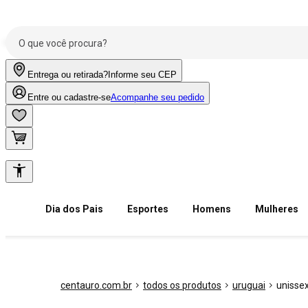
Entrega ou retirada?
Informe seu CEP
Entre ou cadastre-se
Acompanhe seu pedido
Dia dos Pais
Esportes
Homens
Mulheres
centauro.com.br
todos os produtos
uruguai
unisse