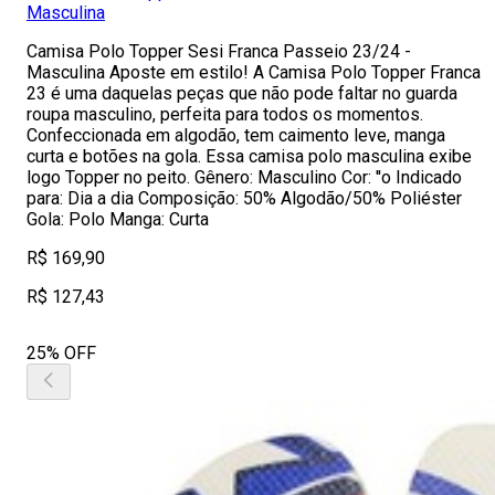
Masculina
Camisa Polo Topper Sesi Franca Passeio 23/24 -
Masculina Aposte em estilo! A Camisa Polo Topper Franca
23 é uma daquelas peças que não pode faltar no guarda
roupa masculino, perfeita para todos os momentos.
Confeccionada em algodão, tem caimento leve, manga
curta e botões na gola. Essa camisa polo masculina exibe
logo Topper no peito. Gênero: Masculino Cor: ''o Indicado
para: Dia a dia Composição: 50% Algodão/50% Poliéster
Gola: Polo Manga: Curta
R$ 169,90
R$ 127,43
25% OFF