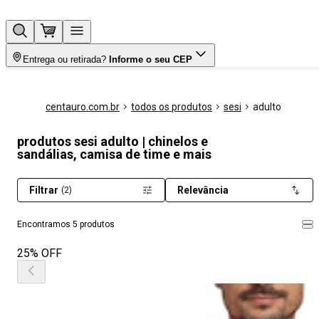
Entrega ou retirada?
Informe o seu CEP
centauro.com.br
todos os produtos
sesi
adulto
produtos sesi adulto | chinelos e
sandálias, camisa de time e mais
Filtrar
Relevância
(2)
Encontramos 5 produtos
25% OFF