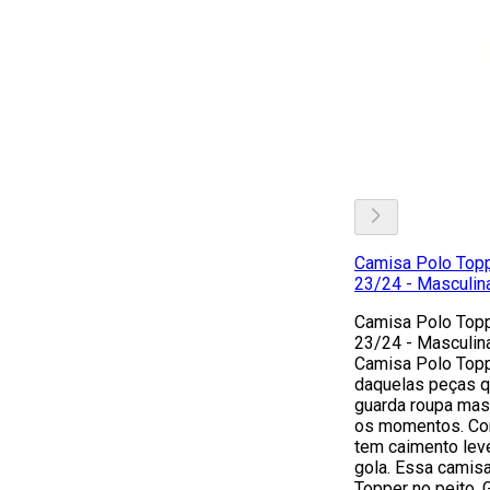
Camisa Polo Topp
23/24 - Masculin
Camisa Polo Topp
23/24 - Masculin
Camisa Polo Topp
daquelas peças q
guarda roupa masc
os momentos. Co
tem caimento lev
gola. Essa camisa
Topper no peito. G