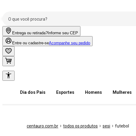
Entrega ou retirada?
Informe seu CEP
Entre ou cadastre-se
Acompanhe seu pedido
Dia dos Pais
Esportes
Homens
Mulheres
centauro.com.br
todos os produtos
sesi
futebol