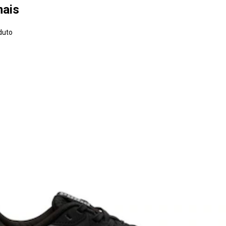
mais
duto