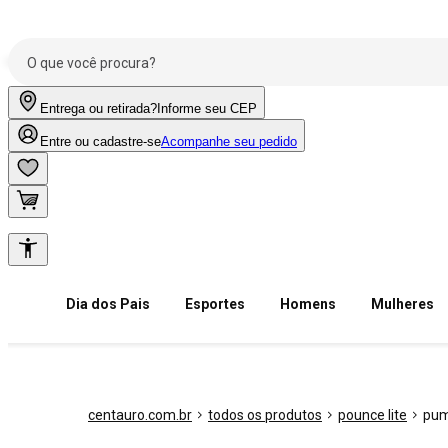
Entrega ou retirada?
Informe seu CEP
Entre ou cadastre-se
Acompanhe seu pedido
Dia dos Pais
Esportes
Homens
Mulheres
centauro.com.br
todos os produtos
pounce lite
pu