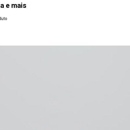
ra e mais
duto