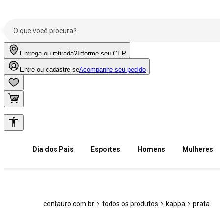
Entrega ou retirada?
Informe seu CEP
Entre ou cadastre-se
Acompanhe seu pedido
Dia dos Pais
Esportes
Homens
Mulheres
centauro.com.br
todos os produtos
kappa
prata