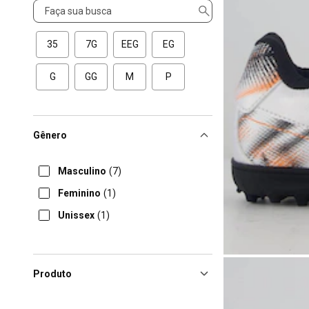
Tamanho
35
7G
EEG
EG
G
GG
M
P
Gênero
Masculino
(7)
Feminino
(1)
Unissex
(1)
Produto