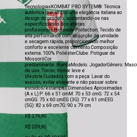
TecnologiasKOMBAT PRO SYTEM®: Técnica
autêntica que atribui uma elegância italiana ao
design do produto, sustentando-se nas
especificidades dos atletas
profissionais.Hidroway Protection: Tecido de
alta performance com absorção de umidade
e secagem rápida, proporcionando melhor
conforto e excelente caimento.Composição
externa: 100% PoliésterClube: Potiguar de
MossoróCor
predominante: BrancaModelo: JogadorGênero: Mascu
de uso: Torcer, treinar leve e
lifestyle.Cuidados com a peça: Lavar do
avesso, evitar alvejante e não passar sobre
escudos/estampas.Dimensões Aproximadas
(A x L):P: 66 x 51 cmM: 70 x 53 cmG: 72 x 54
cmGG: 75 x 60 cmEG (3G): 77 x 61 cmEEG
(5G): 82 x 69 cm7G: 90 x 79 cm
R$ 279,90
R$ 209,90