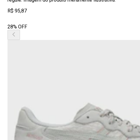
R$ 95,87
28% OFF