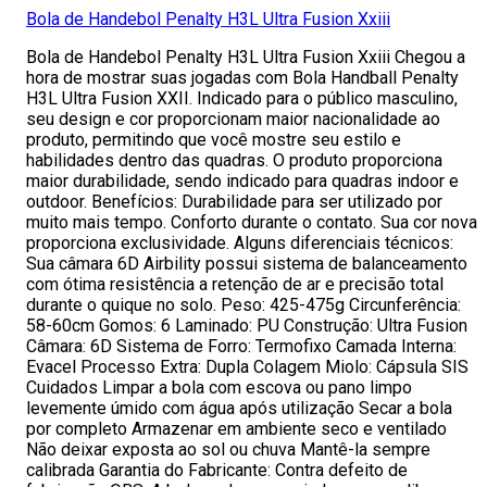
Bola de Handebol Penalty H3L Ultra Fusion Xxiii
Bola de Handebol Penalty H3L Ultra Fusion Xxiii Chegou a
hora de mostrar suas jogadas com Bola Handball Penalty
H3L Ultra Fusion XXII. Indicado para o público masculino,
seu design e cor proporcionam maior nacionalidade ao
produto, permitindo que você mostre seu estilo e
habilidades dentro das quadras. O produto proporciona
maior durabilidade, sendo indicado para quadras indoor e
outdoor. Benefícios: Durabilidade para ser utilizado por
muito mais tempo. Conforto durante o contato. Sua cor nova
proporciona exclusividade. Alguns diferenciais técnicos:
Sua câmara 6D Airbility possui sistema de balanceamento
com ótima resistência a retenção de ar e precisão total
durante o quique no solo. Peso: 425-475g Circunferência:
58-60cm Gomos: 6 Laminado: PU Construção: Ultra Fusion
Câmara: 6D Sistema de Forro: Termofixo Camada Interna:
Evacel Processo Extra: Dupla Colagem Miolo: Cápsula SIS
Cuidados Limpar a bola com escova ou pano limpo
levemente úmido com água após utilização Secar a bola
por completo Armazenar em ambiente seco e ventilado
Não deixar exposta ao sol ou chuva Mantê-la sempre
calibrada Garantia do Fabricante: Contra defeito de