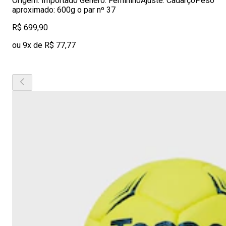
Origem: Importado Gênero: FemininoAjuste: CadarçoPeso
aproximado: 600g o par nº 37
R$ 699,90
ou 9x de R$ 77,77