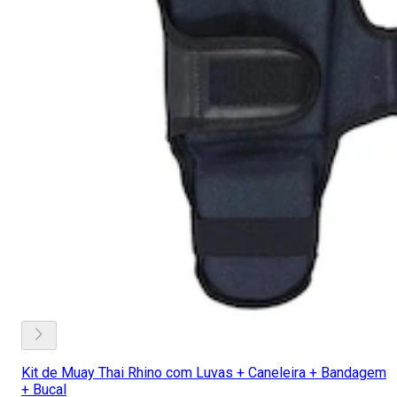
Kit de Muay Thai Rhino com Luvas + Caneleira + Bandagem
+ Bucal