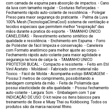
com camada de espuma para absorção de impactos. - Cano
da luva com tamanho regular. - Costuras Reforçadas. -
Fechamento rápido auto-colante de resistência. - Polegar
Preso para maior segurança do praticante. - Palma da Luva
100% Mesh (TecnologiaClimaCool) sistema de ventilação e
tecidos especiais que permitem melhor "respiração" das
mãos durante a pratica do esporte. - TAMANHO ÚNICO.
CANELEIRAS: - Revestimento externo sintético de
qualidade e resistência. - Enchimento em Espuma. - Forro
de Poliéster de fácil limpeza e conservação. - Caneleira
com Formato anatômico para melhor ajuste ao corpo. -
Fechamento rápido auto-colante para maior agilidade e
segurança na hora de calça-la. - TAMANHO UNICO
PROTETOR BUCAL: - Compacto e resistente. - Feito em Etil
Vinil Acetato - Moldável - Fabricado com material não
Toxico. - Fácil de Molda - Acompanha estojo BANDAGEM: -
Possui 3 metros de comprimento, possibilitando a
bandagem completa da mão. - Feita de Poliamida que
possui elasticidade de alta qualidade. - Possui fechamento
auto-colante - Largura: 5cm. - Embalagem com 1 par
INDICAÇÃO DE USO: O kit reúne os itens básicos para
treinamento de Boxe e Muay Thai ou Kickboxing. Todos os
produtos são da marca nacional Rhino.