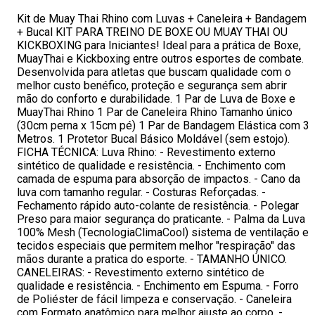
Kit de Muay Thai Rhino com Luvas + Caneleira + Bandagem
+ Bucal KIT PARA TREINO DE BOXE OU MUAY THAI OU
KICKBOXING para Iniciantes! Ideal para a prática de Boxe,
MuayThai e Kickboxing entre outros esportes de combate.
Desenvolvida para atletas que buscam qualidade com o
melhor custo benéfico, proteção e segurança sem abrir
mão do conforto e durabilidade. 1 Par de Luva de Boxe e
MuayThai Rhino 1 Par de Caneleira Rhino Tamanho único
(30cm perna x 15cm pé) 1 Par de Bandagem Elástica com 3
Metros. 1 Protetor Bucal Básico Moldável (sem estojo).
FICHA TÉCNICA: Luva Rhino: - Revestimento externo
sintético de qualidade e resistência. - Enchimento com
camada de espuma para absorção de impactos. - Cano da
luva com tamanho regular. - Costuras Reforçadas. -
Fechamento rápido auto-colante de resistência. - Polegar
Preso para maior segurança do praticante. - Palma da Luva
100% Mesh (TecnologiaClimaCool) sistema de ventilação e
tecidos especiais que permitem melhor "respiração" das
mãos durante a pratica do esporte. - TAMANHO ÚNICO.
CANELEIRAS: - Revestimento externo sintético de
qualidade e resistência. - Enchimento em Espuma. - Forro
de Poliéster de fácil limpeza e conservação. - Caneleira
com Formato anatômico para melhor ajuste ao corpo. -