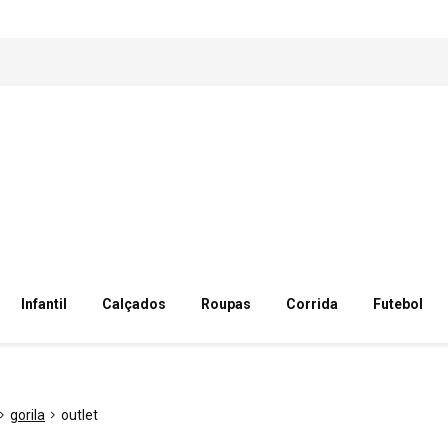
Infantil
Calçados
Roupas
Corrida
Futebol
gorila
outlet