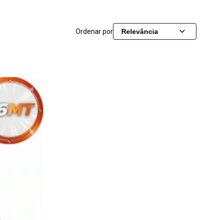
Ordenar por
Relevância