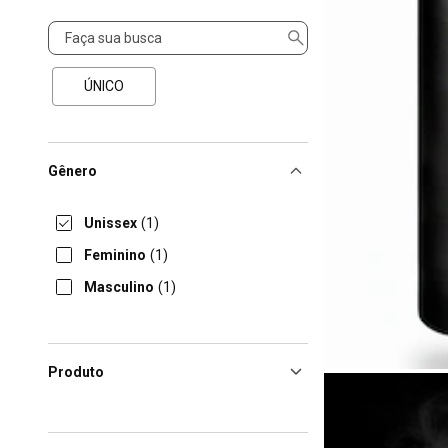
Tamanho
ÚNICO
Gênero
Unissex
(1)
Feminino
(1)
Masculino
(1)
Produto