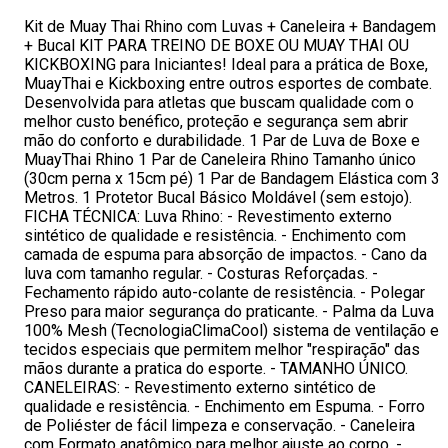
Kit de Muay Thai Rhino com Luvas + Caneleira + Bandagem
+ Bucal KIT PARA TREINO DE BOXE OU MUAY THAI OU
KICKBOXING para Iniciantes! Ideal para a prática de Boxe,
MuayThai e Kickboxing entre outros esportes de combate.
Desenvolvida para atletas que buscam qualidade com o
melhor custo benéfico, proteção e segurança sem abrir
mão do conforto e durabilidade. 1 Par de Luva de Boxe e
MuayThai Rhino 1 Par de Caneleira Rhino Tamanho único
(30cm perna x 15cm pé) 1 Par de Bandagem Elástica com 3
Metros. 1 Protetor Bucal Básico Moldável (sem estojo).
FICHA TÉCNICA: Luva Rhino: - Revestimento externo
sintético de qualidade e resistência. - Enchimento com
camada de espuma para absorção de impactos. - Cano da
luva com tamanho regular. - Costuras Reforçadas. -
Fechamento rápido auto-colante de resistência. - Polegar
Preso para maior segurança do praticante. - Palma da Luva
100% Mesh (TecnologiaClimaCool) sistema de ventilação e
tecidos especiais que permitem melhor "respiração" das
mãos durante a pratica do esporte. - TAMANHO ÚNICO.
CANELEIRAS: - Revestimento externo sintético de
qualidade e resistência. - Enchimento em Espuma. - Forro
de Poliéster de fácil limpeza e conservação. - Caneleira
com Formato anatômico para melhor ajuste ao corpo. -