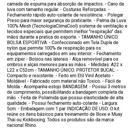
camada de espuma para absorção de impactos. - Cano da
luva com tamanho regular. - Costuras Reforçadas. -
Fechamento rápido auto-colante de resistência. - Polegar
Preso para maior segurança do praticante. - Palma da Luva
100% Mesh (TecnologiaClimaCool) sistema de ventilação e
tecidos especiais que permitem melhor "respiração" das
mãos durante a pratica do esporte. - TAMANHO ÚNICO.
BOLSA ESPORTIVA: - Confeccionado em Tela Dupla de
nylon que permite 100% de respiração para os
equipamentos carregados em seu interior. - Fechamento
em zíper - Bolsos nas laterais - Alça removível para os
ombros e alças menores para as mãos. - Medidas: A22 x
L22 x C52cm - TAMANHO ÚNICO. PROTETOR BUCAL: -
Compacto e resistente. - Feito em Etil Vinil Acetato -
Moldável - Fabricado com material não Toxico. - Fácil de
Molda - Acompanha estojo BANDAGEM: - Possui 3 metros
de comprimento, possibilitando a bandagem completa da
mão. - Feita de Poliamida que possui elasticidade de alta
qualidade. - Possui fechamento auto-colante - Largura:
5cm. - Embalagem com 1 par INDICAÇÃO DE USO: O kit
reúne os itens básicos para treinamento de Boxe e Muay
Thai ou Kickboxing. Todos os produtos são da marca
nacional Rhino.