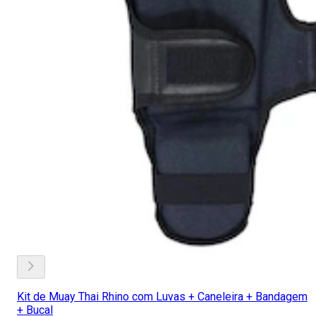
Kit de Muay Thai Rhino com Luvas + Caneleira + Bandagem
+ Bucal