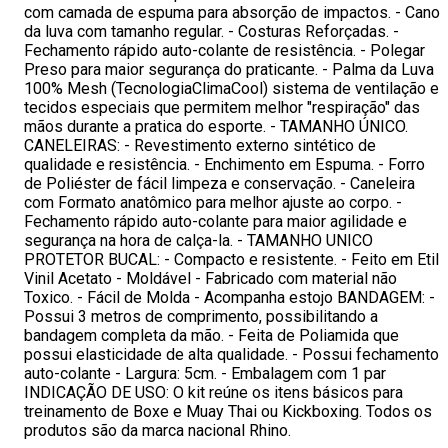
com camada de espuma para absorção de impactos. - Cano
da luva com tamanho regular. - Costuras Reforçadas. -
Fechamento rápido auto-colante de resistência. - Polegar
Preso para maior segurança do praticante. - Palma da Luva
100% Mesh (TecnologiaClimaCool) sistema de ventilação e
tecidos especiais que permitem melhor "respiração" das
mãos durante a pratica do esporte. - TAMANHO ÚNICO.
CANELEIRAS: - Revestimento externo sintético de
qualidade e resistência. - Enchimento em Espuma. - Forro
de Poliéster de fácil limpeza e conservação. - Caneleira
com Formato anatômico para melhor ajuste ao corpo. -
Fechamento rápido auto-colante para maior agilidade e
segurança na hora de calça-la. - TAMANHO UNICO
PROTETOR BUCAL: - Compacto e resistente. - Feito em Etil
Vinil Acetato - Moldável - Fabricado com material não
Toxico. - Fácil de Molda - Acompanha estojo BANDAGEM: -
Possui 3 metros de comprimento, possibilitando a
bandagem completa da mão. - Feita de Poliamida que
possui elasticidade de alta qualidade. - Possui fechamento
auto-colante - Largura: 5cm. - Embalagem com 1 par
INDICAÇÃO DE USO: O kit reúne os itens básicos para
treinamento de Boxe e Muay Thai ou Kickboxing. Todos os
produtos são da marca nacional Rhino.