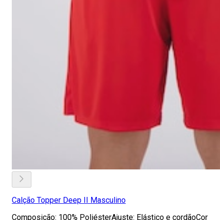
Calção Topper Deep II Masculino
Composição: 100% PoliésterAjuste: Elástico e cordãoCor