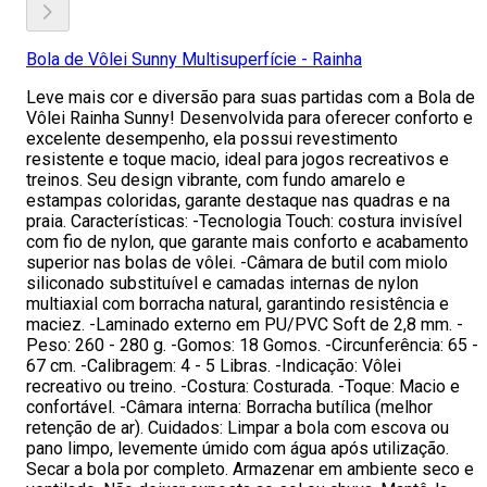
Bola de Vôlei Sunny Multisuperfície - Rainha
Leve mais cor e diversão para suas partidas com a Bola de
Vôlei Rainha Sunny! Desenvolvida para oferecer conforto e
excelente desempenho, ela possui revestimento
resistente e toque macio, ideal para jogos recreativos e
treinos. Seu design vibrante, com fundo amarelo e
estampas coloridas, garante destaque nas quadras e na
praia. Características: -Tecnologia Touch: costura invisível
com fio de nylon, que garante mais conforto e acabamento
superior nas bolas de vôlei. -Câmara de butil com miolo
siliconado substituível e camadas internas de nylon
multiaxial com borracha natural, garantindo resistência e
maciez. -Laminado externo em PU/PVC Soft de 2,8 mm. -
Peso: 260 - 280 g. -Gomos: 18 Gomos. -Circunferência: 65 -
67 cm. -Calibragem: 4 - 5 Libras. -Indicação: Vôlei
recreativo ou treino. -Costura: Costurada. -Toque: Macio e
confortável. -Câmara interna: Borracha butílica (melhor
retenção de ar). Cuidados: Limpar a bola com escova ou
pano limpo, levemente úmido com água após utilização.
Secar a bola por completo. Armazenar em ambiente seco e