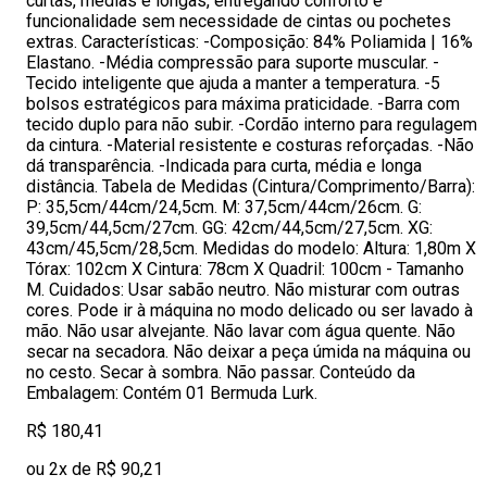
curtas, médias e longas, entregando conforto e
funcionalidade sem necessidade de cintas ou pochetes
extras. Características: -Composição: 84% Poliamida | 16%
Elastano. -Média compressão para suporte muscular. -
Tecido inteligente que ajuda a manter a temperatura. -5
bolsos estratégicos para máxima praticidade. -Barra com
tecido duplo para não subir. -Cordão interno para regulagem
da cintura. -Material resistente e costuras reforçadas. -Não
dá transparência. -Indicada para curta, média e longa
distância. Tabela de Medidas (Cintura/Comprimento/Barra):
P: 35,5cm/44cm/24,5cm. M: 37,5cm/44cm/26cm. G:
39,5cm/44,5cm/27cm. GG: 42cm/44,5cm/27,5cm. XG:
43cm/45,5cm/28,5cm. Medidas do modelo: Altura: 1,80m X
Tórax: 102cm X Cintura: 78cm X Quadril: 100cm - Tamanho
M. Cuidados: Usar sabão neutro. Não misturar com outras
cores. Pode ir à máquina no modo delicado ou ser lavado à
mão. Não usar alvejante. Não lavar com água quente. Não
secar na secadora. Não deixar a peça úmida na máquina ou
no cesto. Secar à sombra. Não passar. Conteúdo da
Embalagem: Contém 01 Bermuda Lurk.
R$ 180,41
ou 2x de R$ 90,21