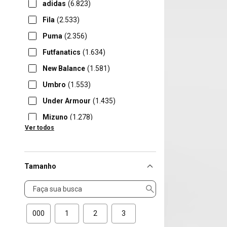
adidas
(6.823)
Fila
(2.533)
Puma
(2.356)
Futfanatics
(1.634)
New Balance
(1.581)
Umbro
(1.553)
Under Armour
(1.435)
Mizuno
(1.278)
Ver todos
Oakley
(1.269)
Tamanho
Tamanho
000
1
2
3