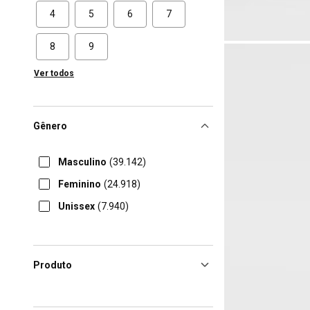
4
5
6
7
8
9
Ver todos
Gênero
Masculino
(39.142)
Feminino
(24.918)
Unissex
(7.940)
Produto