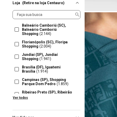
Loja
(Retire na loja Centauro)
Loja
Balneário Camboriú (SC),
Balneário Camboriú
Shopping
(2.144)
Florianópolis (SC), Floripa
Shopping
(2.004)
Jundiai (SP), Jundiaí
Shopping
(1.941)
Brasilia (DF), Iguatemi
Brasília
(1.914)
Campinas (SP), Shopping
Parque Dom Pedro
(1.859)
Ribeirao Preto (SP), Ribeirão
Preto Shopping
(1.834)
Ver todos
Londrina (PR), Londrina –
Shopping Catuaí
(1.823)