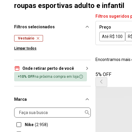
roupas esportivas adulto e infantil
Filtros sugeridos 
Filtros selecionados
Preço
Até R$ 100
R$
Vestuário
Limpar todos
Encontramos mais 
Onde retirar perto de você
5% OFF
+10% OFF
na próxima compra em loja
Marca
Marca
Nike
(2.958)