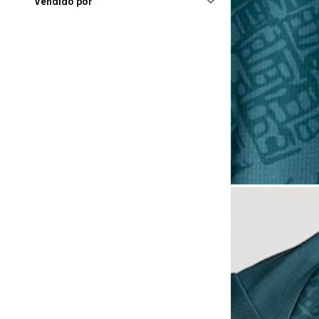
Joinville (SC), Joinville Garden
Vendido por
Shopping
(1.802)
Rio De Janeiro (RJ), Norte
Shopping Rj
(1.785)
São José (SC), Continente
Park Shopping
(1.772)