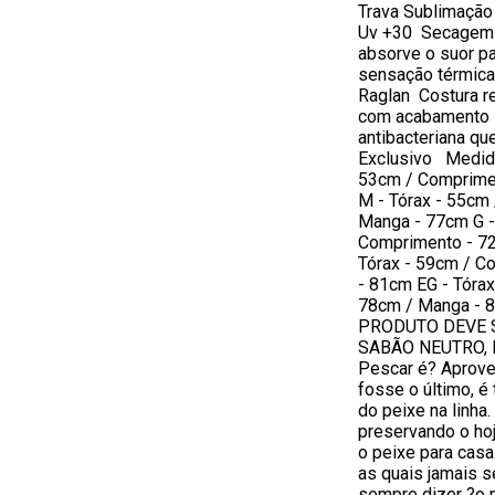
Trava Sublimação 
Uv +30 Secagem 
absorve o suor pa
sensação térmica
Raglan Costura r
com acabamento i
antibacteriana qu
Exclusivo Medida
53cm / Comprime
M - Tórax - 55cm
Manga - 77cm G -
Comprimento - 7
Tórax - 59cm / C
- 81cm EG - Tóra
78cm / Manga 
PRODUTO DEVE 
SABÃO NEUTRO,
Pescar é? Aprove
fosse o último, é
do peixe na linha
preservando o hoj
o peixe para casa
as quais jamais 
sempre dizer ?o 