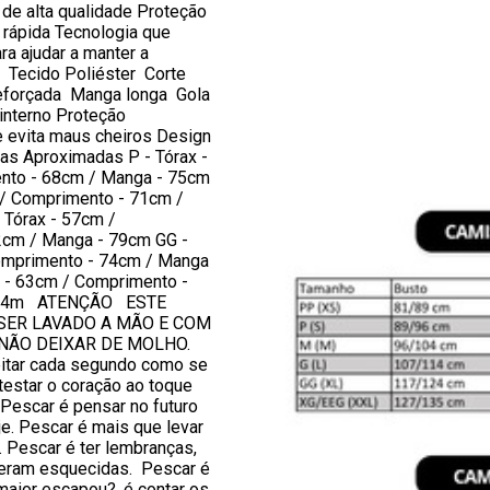
de alta qualidade Proteção
rápida Tecnologia que
ra ajudar a manter a
 Tecido Poliéster Corte
eforçada Manga longa Gola
nterno Proteção
e evita maus cheiros Design
s Aproximadas P - Tórax -
nto - 68cm / Manga - 75cm
 / Comprimento - 71cm /
 Tórax - 57cm /
2cm / Manga - 79cm GG -
omprimento - 74cm / Manga
x - 63cm / Comprimento -
- 84m ATENÇÃO ESTE
SER LAVADO A MÃO E COM
 NÃO DEIXAR DE MOLHO.
itar cada segundo como se
 testar o coração ao toque
. Pescar é pensar no futuro
e. Pescar é mais que levar
. Pescar é ter lembranças,
seram esquecidas. Pescar é
maior escapou?, é contar os