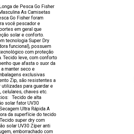
Longa de Pesca Go Fisher
Masculina As Camisetas
sca Go Fisher foram
ra você pescador e
sportes em geral que
ção solar e conforto.
m tecnologia Super Dry
dora funcional), possuem
 tecnológico com proteção
a. Tecido leve, com conforto
enho que afasta o suor da
o a manter seco e
embalagens exclusivas
to Zip, são resistentes a
utilizadas para guardar e
s, celulares, chaves etc.
cios: Tecido de alta
o solar fator UV30
 Secagem Ultra Rápida A
ora da superfície do tecido
Tecido super dry com
ão solar UV30 Zíper anti
errugem, emborrachado com