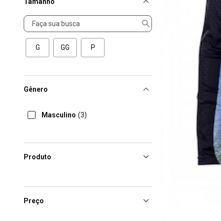
Tamanho
Tamanho
G
GG
P
Gênero
Masculino
(3)
Produto
Preço