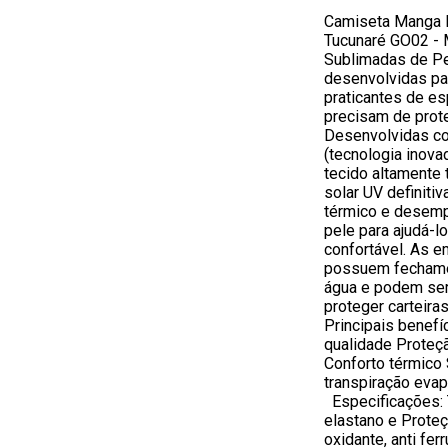
Camiseta Manga 
Tucunaré GO02 - 
Sublimadas de Pe
desenvolvidas pa
praticantes de e
precisam de prote
Desenvolvidas co
(tecnologia inova
tecido altamente
solar UV definitiv
térmico e desemp
pele para ajudá-l
confortável. As 
possuem fechamen
água e podem ser 
proteger carteira
Principais benefí
qualidade Proteçã
Conforto térmico
transpiração evap
Especificações: 
elastano e Proteç
oxidante, anti f