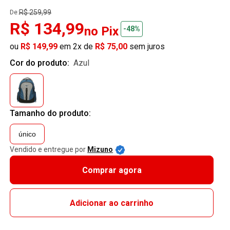
R$ 259,99
De:
R$ 134,99
no Pix
-48%
ou
R$ 149,99
em 2x de
R$ 75,00
sem juros
Cor do produto:
azul
Tamanho do produto:
único
Vendido e entregue por
Mizuno
Comprar agora
Adicionar ao carrinho