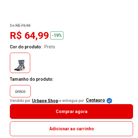
De:
R$ 79,90
R$ 64,99
-19%
Cor do produto:
preto
Tamanho do produto:
único
Centauro
Urbane Shop
Vendido por:
e entregue por
Comprar agora
Adicionar ao carrinho