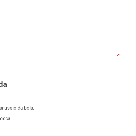
da
anuseio da bola.
osca.