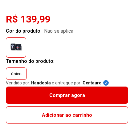
R$ 139,99
Cor do produto:
nao se aplica
Tamanho do produto:
único
Vendido por:
Handcola
e entregue por
Centauro
Comprar agora
Adicionar ao carrinho