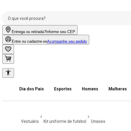
Entrega ou retirada?
Informe seu CEP
Entre ou cadastre-se
Acompanhe seu pedido
Dia dos Pais
Esportes
Homens
Mulheres
vestuário
kit uniforme de futebol
unissex