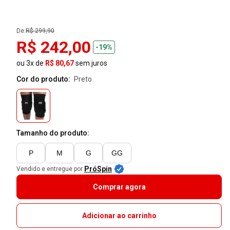
De:
R$ 299,90
R$ 242,00
-19%
ou 3x de
R$ 80,67
sem juros
Cor do produto:
preto
Tamanho do produto:
P
M
G
GG
PróSpin
Vendido e entregue por
Comprar agora
Adicionar ao carrinho