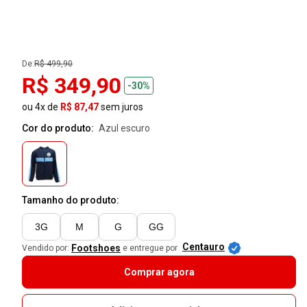
De:
R$ 499,90
R$ 349,90
-30%
ou 4x de
R$ 87,47
sem juros
Cor do produto:
azul escuro
Tamanho do produto:
3G
M
G
GG
Centauro
Footshoes
Vendido por:
e entregue por
Comprar agora