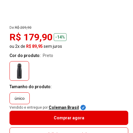
De:
R$ 209,90
R$ 179,90
-14%
ou 2x de
R$ 89,95
sem juros
Cor do produto:
preto
Tamanho do produto:
único
Coleman Brasil
Vendido e entregue por
Comprar agora