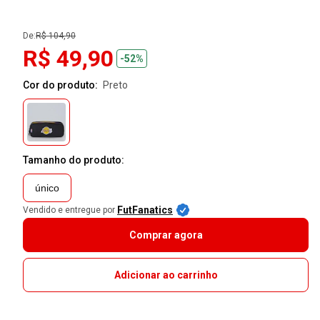
De:
R$ 104,90
R$ 49,90
-52%
Cor do produto:
preto
Tamanho do produto:
único
FutFanatics
Vendido e entregue por
Comprar agora
Adicionar ao carrinho