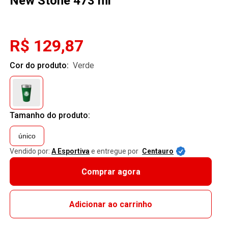
New Stone 473 ml
R$ 129,87
Cor do produto:
verde
Tamanho do produto:
único
Vendido por:
A Esportiva
e entregue por
Centauro
Comprar agora
Adicionar ao carrinho