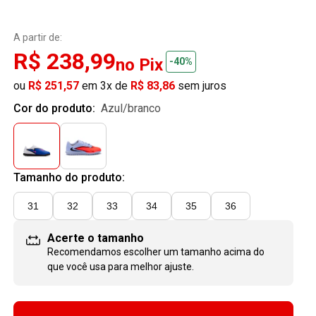
A partir de:
R$ 238,99
no Pix
-40%
ou
R$ 251,57
em 3x de
R$ 83,86
sem juros
Cor do produto:
azul/branco
Tamanho do produto:
31
32
33
34
35
36
Acerte o tamanho
Recomendamos escolher um tamanho
acima
do
que você usa para melhor ajuste.