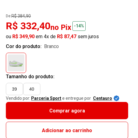
R$ 384,90
De:
R$ 332,40
no Pix
-14%
ou
R$ 349,90
em 4x de
R$ 87,47
sem juros
Cor do produto:
branco
Tamanho do produto:
39
40
Vendido por:
Parceria Sport
e entregue por
Centauro
Comprar agora
Adicionar ao carrinho