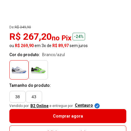
De:
R$ 349,90
R$ 267,20
no Pix
-24%
ou
R$ 269,90
em 3x de
R$ 89,97
sem juros
Cor do produto:
branco/azul
Tamanho do produto:
38
43
Centauro
B2 Online
Vendido por:
e entregue por
Comprar agora