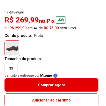
R$ 399,99
De:
R$ 269,99
no Pix
-33%
ou
R$ 299,99
em 4x de
R$ 75,00
sem juros
Cor do produto:
preto
Tamanho do produto:
39
Vendido e entregue por
Mizuno
Comprar agora
Adicionar ao carrinho