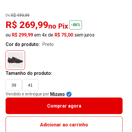
R$ 499,99
De:
R$ 269,99
no Pix
-46%
ou
R$ 299,99
em 4x de
R$ 75,00
sem juros
Cor do produto:
preto
Tamanho do produto:
39
41
Vendido e entregue por
Mizuno
Comprar agora
Adicionar ao carrinho