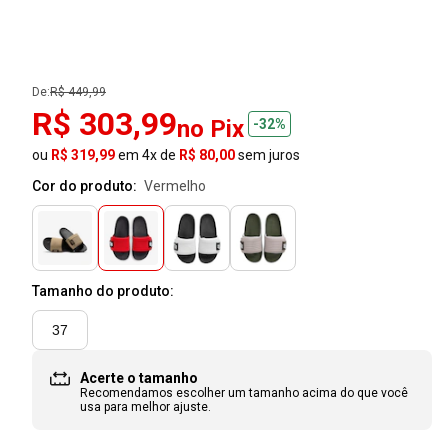
De:
R$ 449,99
R$ 303,99
no Pix
-32%
ou
R$ 319,99
em 4x de
R$ 80,00
sem juros
Cor do produto:
vermelho
Tamanho do produto:
37
Acerte o tamanho
Recomendamos escolher um tamanho
acima
do que você
usa para melhor ajuste.