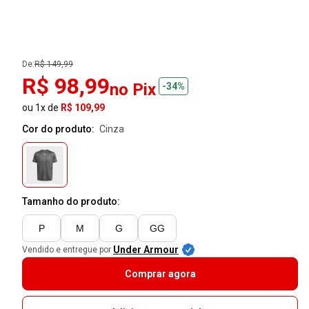
De:
R$ 149,99
R$ 98,99
no Pix
-34%
ou 1x de
R$ 109,99
Cor do produto:
cinza
Tamanho do produto:
P
M
G
GG
Under Armour
Vendido e entregue por
Comprar agora