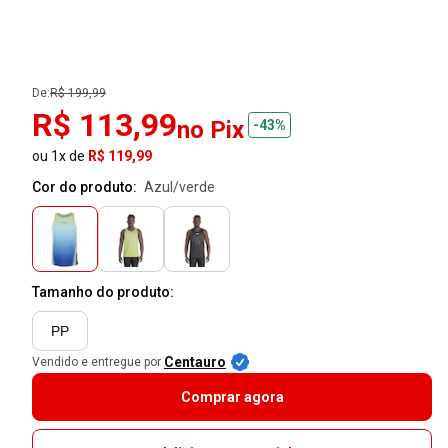
De:
R$ 199,99
R$ 113,99
no Pix
-43%
ou 1x de
R$ 119,99
Cor do produto:
azul/verde
Tamanho do produto:
PP
Centauro
Vendido e entregue por
Comprar agora